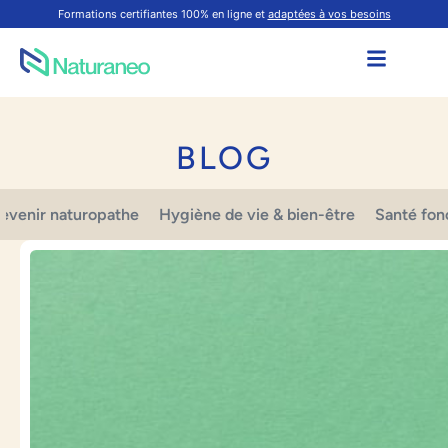
Formations certifiantes 100% en ligne et
adaptées à vos besoins
BLOG
evenir naturopathe
Hygiène de vie & bien-être
Santé fon