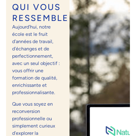
QUI VOUS
RESSEMBLE
Aujourd’hui, notre
école est le fruit
d’années de travail,
d’échanges et de
perfectionnement,
avec un seul objectif :
vous offrir une
formation de qualité,
enrichissante et
professionnalisante.
Que vous soyez en
reconversion
professionnelle ou
simplement curieux
d’explorer la