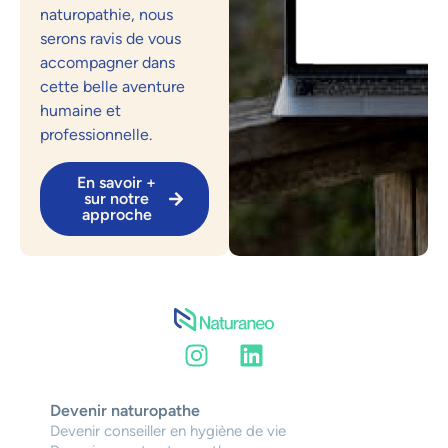
naturopathie, nous
serons ravis de vous
accompagner dans
cette belle aventure
humaine et
professionnelle.
En savoir +
sur notre
approche
Devenir naturopathe
Devenir conseiller en hygiène de vie