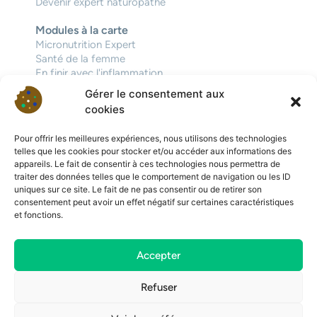
Devenir expert naturopathe
Modules à la carte
Micronutrition Expert
Santé de la femme
En finir avec l'inflammation
En finir avec la fatigue
Gérer le consentement aux
Voir tous
cookies
À propos
Pour offrir les meilleures expériences, nous utilisons des technologies
L'équipe
telles que les cookies pour stocker et/ou accéder aux informations des
Notre école
appareils. Le fait de consentir à ces technologies nous permettra de
Notre approche
traiter des données telles que le comportement de navigation ou les ID
uniques sur ce site. Le fait de ne pas consentir ou de retirer son
Ressources
consentement peut avoir un effet négatif sur certaines caractéristiques
Blog
et fonctions.
FAQ
Mentions légales
Accepter
Contact
Prenons contact
Refuser
contact@naturaneo.fr
Dossier de candidature